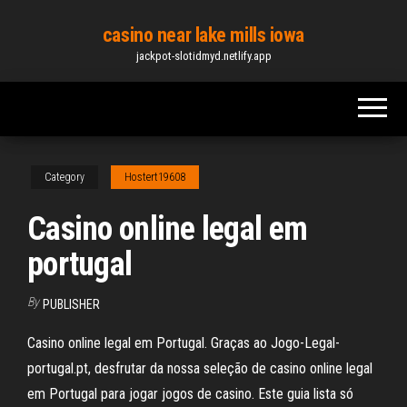
Skip
casino near lake mills iowa
to
jackpot-slotidmyd.netlify.app
the
content
Category
Hostert19608
Casino online legal em
portugal
By
PUBLISHER
Casino online legal em Portugal. Graças ao Jogo-Legal-
portugal.pt, desfrutar da nossa seleção de casino online legal
em Portugal para jogar jogos de casino. Este guia lista só