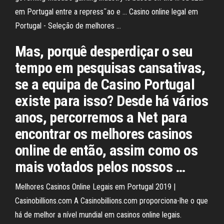
em Portugal entre a repress˜ao e ... Casino online legal em
Portugal - Seleção de melhores ...
Mas, porquê desperdiçar o seu
tempo em pesquisas cansativas,
se a equipa de Casino Portugal
existe para isso? Desde há vários
anos, percorremos a Net para
encontrar os melhores casinos
online de então, assim como os
mais votados pelos nossos …
Melhores Casinos Online Legais em Portugal 2019 |
Casinobillions.com A Casinobillions.com proporciona-lhe o que
há de melhor a nível mundial em casinos online legais.