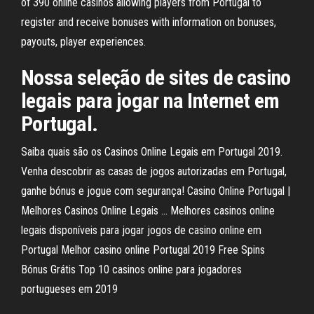
of 390 online casinos allowing players from Portugal to
register and receive bonuses with information on bonuses,
payouts, player experiences.
Nossa seleção de sites de casino
legais para jogar na Internet em
Portugal.
Saiba quais são os Casinos Online Legais em Portugal 2019.
Venha descobrir as casas de jogos autorizadas em Portugal,
ganhe bónus e jogue com segurança! Casino Online Portugal |
Melhores Casinos Online Legais ... Melhores casinos online
legais disponíveis para jogar jogos de casino online em
Portugal Melhor casino online Portugal 2019 Free Spins
Bónus Grátis Top 10 casinos online para jogadores
portugueses em 2019