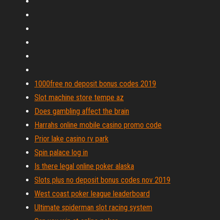
1000free no deposit bonus codes 2019
Slot machine store tempe az
Does gambling affect the brain
Harrahs online mobile casino promo code
Prior lake casino rv park
Spin palace log in
Is there legal online poker alaska
Slots plus no deposit bonus codes nov 2019
West coast poker league leaderboard
Ultimate spiderman slot racing system